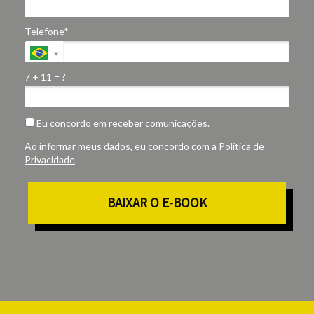
Telefone*
7 + 11 = ?
Eu concordo em receber comunicações.
Ao informar meus dados, eu concordo com a
Política de
Privacidade
.
BAIXAR O E-BOOK